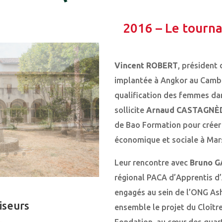
2016 – Le tourn
Vincent ROBERT
, président
implantée à Angkor au Cambo
qualification des femmes dans
sollicite
Arnaud CASTAGNÈ
de Bao Formation pour créer 
économique et sociale à Mars
Leur rencontre avec
Bruno G
régional PACA d’Apprentis d’A
engagés au sein de l’ONG Ash
iseurs
ensemble le projet du Cloître 
Fondation, au cœur des quart