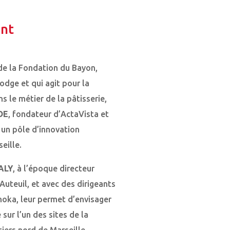
ant
 de la Fondation du Bayon,
dge et qui agit pour la
 le métier de la pâtisserie,
DE
, fondateur d’ActaVista et
un pôle d’innovation
eille.
ALY
, à l’époque directeur
uteuil, et avec des dirigeants
oka, leur permet d’envisager
sur l’un des sites de la
iers nord de Marseille.