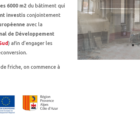
les 6000 m2
du bâtiment qui
nt investis
conjointement
uropéenne
avec la
nal de Développement
Sud
) afin d’engager les
econversion.
t de friche, on commence à