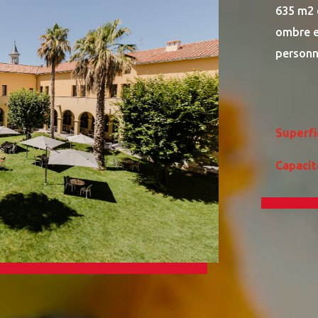
635 m2 d
ombre et
personn
Superfi
Capacit