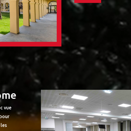
rôme
ec vue
 pour
 les