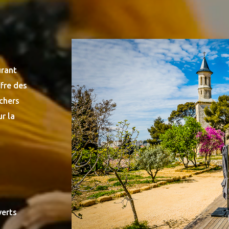
urant
fre des
uchers
r la
verts