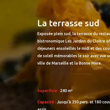
La terrasse sud
Exposée plein sud, la terrasse du resta
bistronomique Les Jardins du Cloître of
déjeuners ensoleillés le midi et des co
de soleil mémorables le soir avec vue su
ville de Marseille et la Bonne Mère.
Superficie :
240 m²
Capacité :
Jusqu’à 350 pers. et 180 cou
assis