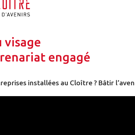
 visage
prenariat engagé
eprises installées au Cloître ? Bâtir l’aveni