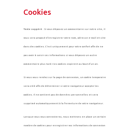
Cookies
Texte suggéré :
Si vous déposez un commentaire sur notre site, il
vous sera proposé d’enregistrer votre nom, adresse e-mail et site
dans des cookies. C’est uniquement pour votre confort afin de ne
pas avoir à saisir ces informations si vous déposez un autre
commentaire plus tard. Ces cookies expirent au bout d’un an.
Si vous vous rendez sur la page de connexion, un cookie temporaire
sera créé afin de déterminer si votre navigateur accepte les
cookies. Il ne contient pas de données personnelles et sera
supprimé automatiquement à la fermeture de votre navigateur.
Lorsque vous vous connecterez, nous mettrons en place un certain
nombre de cookies pour enregistrer vos informations de connexion