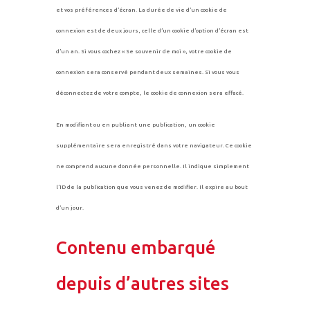
et vos préférences d’écran. La durée de vie d’un cookie de
connexion est de deux jours, celle d’un cookie d’option d’écran est
d’un an. Si vous cochez « Se souvenir de moi », votre cookie de
connexion sera conservé pendant deux semaines. Si vous vous
déconnectez de votre compte, le cookie de connexion sera effacé.
En modifiant ou en publiant une publication, un cookie
supplémentaire sera enregistré dans votre navigateur. Ce cookie
ne comprend aucune donnée personnelle. Il indique simplement
l’ID de la publication que vous venez de modifier. Il expire au bout
d’un jour.
Contenu embarqué
depuis d’autres sites