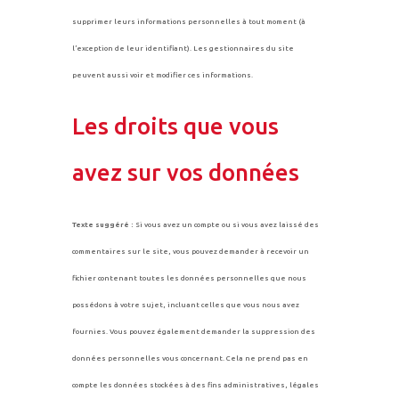
supprimer leurs informations personnelles à tout moment (à
l’exception de leur identifiant). Les gestionnaires du site
peuvent aussi voir et modifier ces informations.
Les droits que vous
avez sur vos données
Texte suggéré :
Si vous avez un compte ou si vous avez laissé des
commentaires sur le site, vous pouvez demander à recevoir un
fichier contenant toutes les données personnelles que nous
possédons à votre sujet, incluant celles que vous nous avez
fournies. Vous pouvez également demander la suppression des
données personnelles vous concernant. Cela ne prend pas en
compte les données stockées à des fins administratives, légales