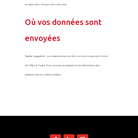
ou pour des raisons de sécurité.
Où vos données sont
envoyées
Texte suggéré :
Les commentaires des visiteurs peuvent être
vérifiés à l’aide d’un service automatisé de détection des
commentaires indésirables.