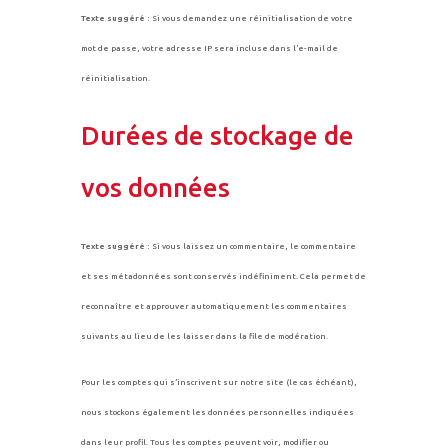
Texte suggéré :
Si vous demandez une réinitialisation de votre
mot de passe, votre adresse IP sera incluse dans l’e-mail de
réinitialisation.
Durées de stockage de
vos données
Texte suggéré :
Si vous laissez un commentaire, le commentaire
et ses métadonnées sont conservés indéfiniment. Cela permet de
reconnaître et approuver automatiquement les commentaires
suivants au lieu de les laisser dans la file de modération.
Pour les comptes qui s’inscrivent sur notre site (le cas échéant),
nous stockons également les données personnelles indiquées
dans leur profil. Tous les comptes peuvent voir, modifier ou