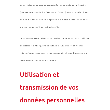
Les articles de ce site peuvent inclure des contenus intégrés
(par exemple des vidéos, images, articles…). Le contenu intégré
depuis d’autres sites se comporte de la même manière que si le
visiteur se rendait sur cet autre site.
Ces sites web pourraient collecter des données sur vous, utiliser
des cookies, embarquer des outils de suivis tiers, suivre vos
interactions avec ces contenus embarqués si vous disposez d’un
compte connecté sur leur site web.
Utilisation et
transmission de vos
données personnelles